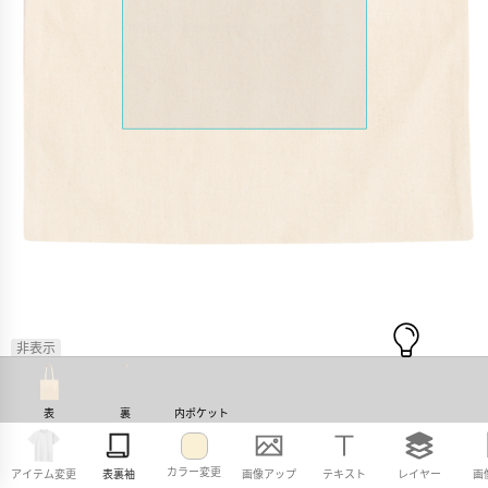
非表示
表
裏
内ポケット
カラー変更
アイテム変更
表裏袖
画像アップ
テキスト
レイヤー
画