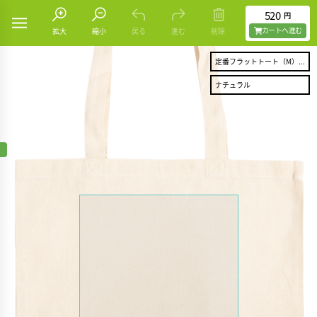
520
円
カートヘ進む
拡大
縮小
戻る
進む
削除
定番フラットトート（M）...
ナチュラル