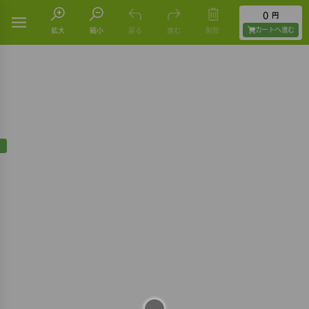
0
円
カートヘ進む
拡大
縮小
戻る
進む
削除