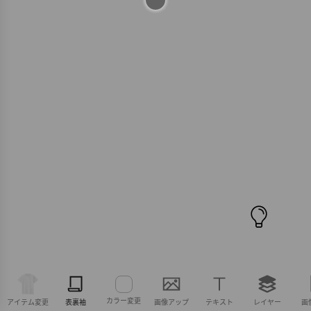
カラー変更
アイテム変更
表裏袖
画像アップ
テキスト
レイヤー
画