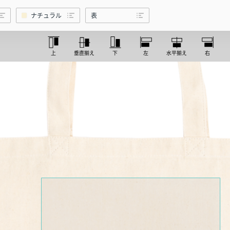
プリントあり】
ナチュラル
表
上
垂直揃え
下
左
水平揃え
右