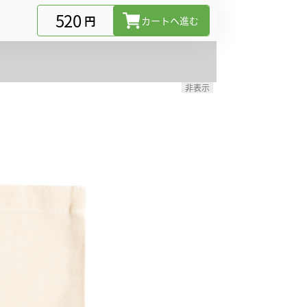
520
円
カートヘ進む
非表示