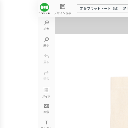
定番フラットトート（M）【白
デザイン保存
拡大
縮小
戻る
進む
ガイド
画像