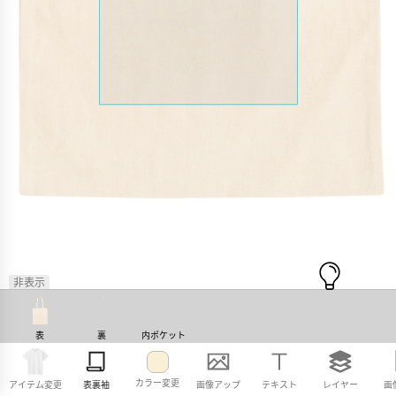
非表示
表
裏
内ポケット
カラー変更
アイテム変更
表裏袖
画像アップ
テキスト
レイヤー
画