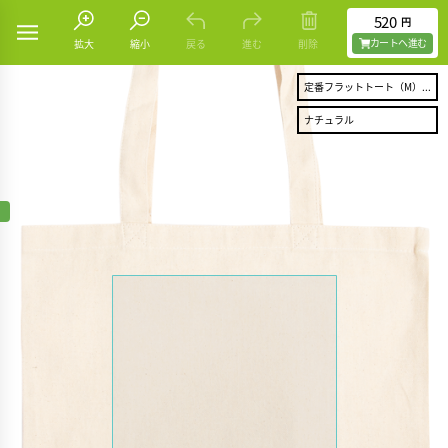
520
円
カートヘ進む
拡大
縮小
戻る
進む
削除
定番フラットトート（M）...
ナチュラル