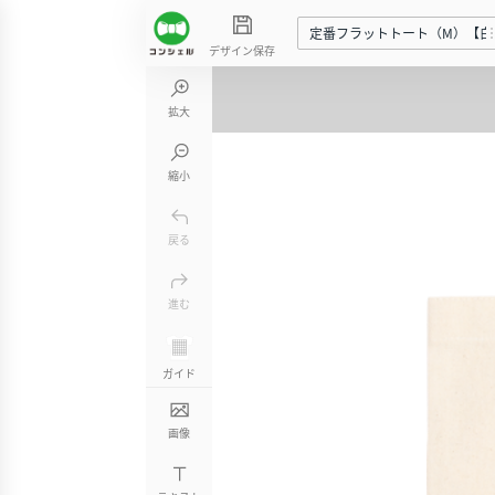
定番フラットトート（M）【白
デザイン保存
拡大
縮小
戻る
進む
ガイド
画像