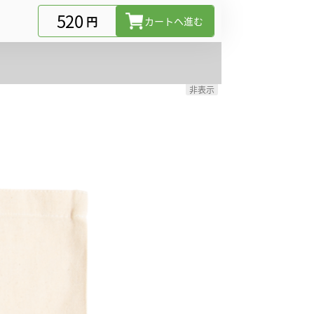
520
円
カートヘ進む
非表示