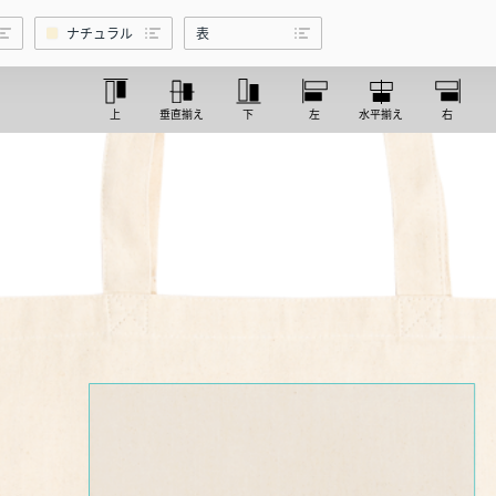
プリントあり】
ナチュラル
表
上
垂直揃え
下
左
水平揃え
右