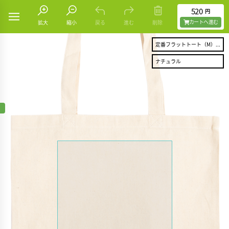
520
円
カートヘ進む
拡大
縮小
戻る
進む
削除
定番フラットトート（M）...
ナチュラル