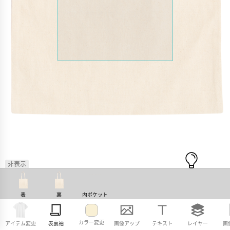
非表示
表
裏
内ポケット
カラー変更
アイテム変更
表裏袖
画像アップ
テキスト
レイヤー
画