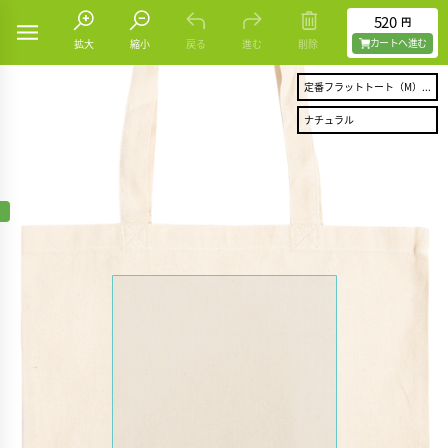
520
円
カートヘ進む
拡大
縮小
戻る
進む
削除
定番フラットトート（M）...
ナチュラル