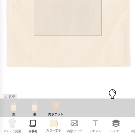
非表示
表
裏
内ポケット
カラー変更
アイテム変更
表裏袖
画像アップ
テキスト
レイヤー
画