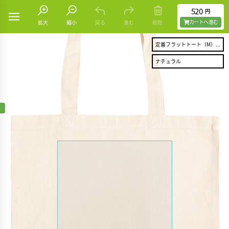
520
円
カートヘ進む
拡大
縮小
戻る
進む
削除
定番フラットトート（M）...
ナチュラル