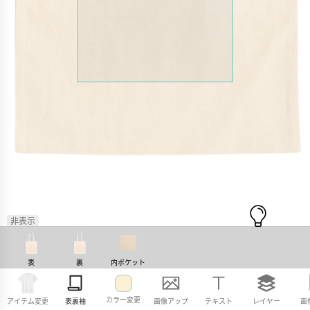
非表示
表
裏
内ポケット
カラー変更
アイテム変更
表裏袖
画像アップ
テキスト
レイヤー
画