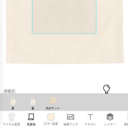
非表示
表
裏
内ポケット
カラー変更
アイテム変更
表裏袖
画像アップ
テキスト
レイヤー
画