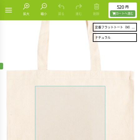
520
円
カートヘ進む
拡大
縮小
戻る
進む
削除
定番フラットトート（M）...
ナチュラル