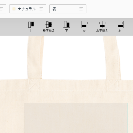
プリントあり】
ナチュラル
表
上
垂直揃え
下
左
水平揃え
右