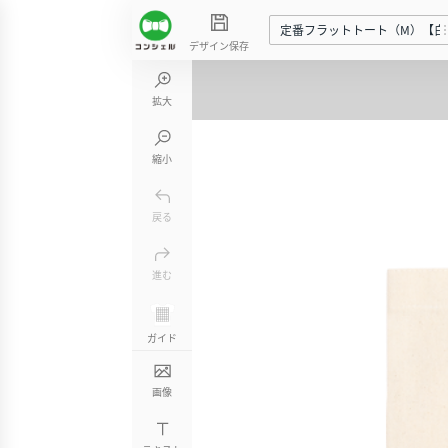
定番フラットトート（M）【白
デザイン保存
拡大
縮小
戻る
進む
ガイド
画像