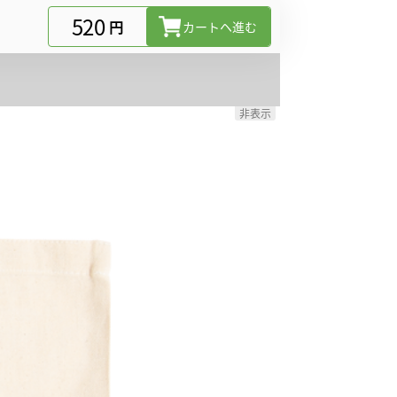
520
円
カートヘ進む
非表示