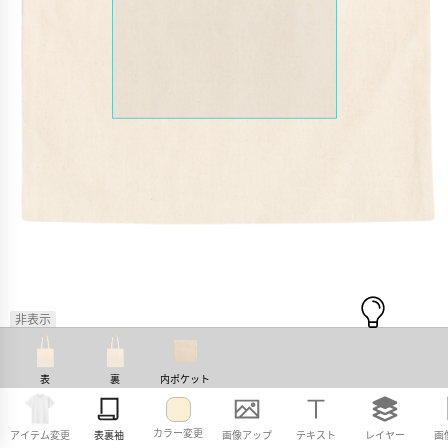
非表示
表
裏
内ポケット
カラー変更
アイテム変更
表裏袖
画像アップ
テキスト
レイヤー
画