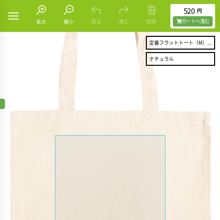
520
円
カートヘ進む
拡大
縮小
戻る
進む
削除
定番フラットトート（M）...
ナチュラル