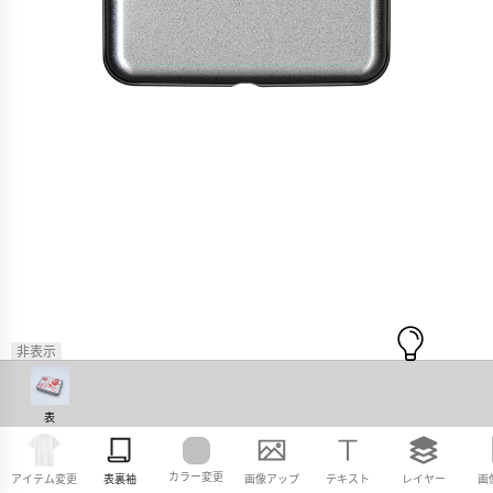
非表示
表
カラー変更
アイテム変更
表裏袖
画像アップ
テキスト
レイヤー
画