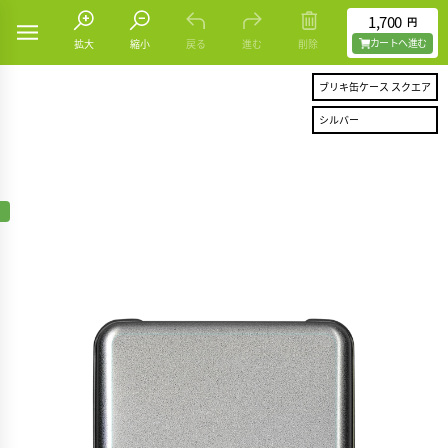
1,700
円
カートヘ進む
拡大
縮小
戻る
進む
削除
ブリキ缶ケース スクエア
シルバー