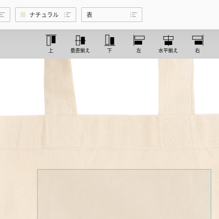
り】
ナチュラル
表
上
垂直揃え
下
左
水平揃え
右