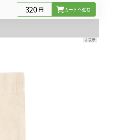
320
円
カートヘ進む
非表示