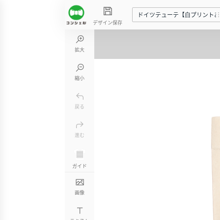
ドイツテューテ【白プリントあ
デザイン保存
拡大
縮小
戻る
進む
ガイド
画像