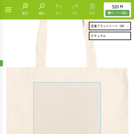
520
円
カートヘ進む
拡大
縮小
戻る
進む
削除
定番フラットトート（M）...
ナチュラル