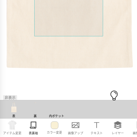
非表示
表
裏
内ポケット
カラー変更
アイテム変更
表裏袖
画像アップ
テキスト
レイヤー
画