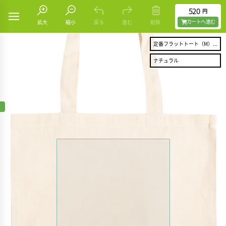
520
円
カートヘ進む
拡大
縮小
戻る
進む
削除
定番フラットトート（M）...
ナチュラル