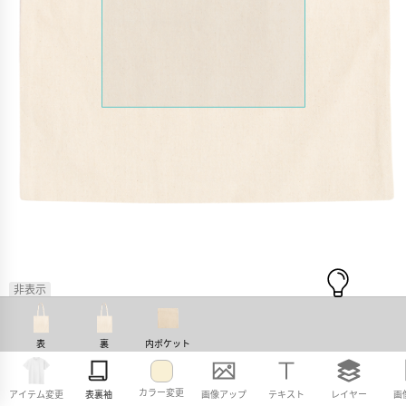
非表示
表
裏
内ポケット
カラー変更
アイテム変更
表裏袖
画像アップ
テキスト
レイヤー
画