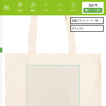
520
円
カートヘ進む
拡大
縮小
戻る
進む
削除
定番フラットトート（M）...
ナチュラル