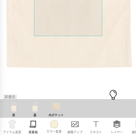
非表示
表
裏
内ポケット
カラー変更
アイテム変更
表裏袖
画像アップ
テキスト
レイヤー
画