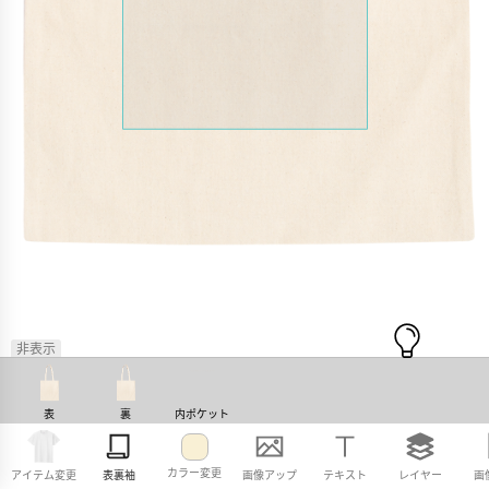
非表示
表
裏
内ポケット
カラー変更
アイテム変更
表裏袖
画像アップ
テキスト
レイヤー
画