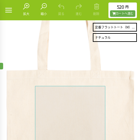
520
円
カートヘ進む
拡大
縮小
戻る
進む
削除
定番フラットトート（M）...
ナチュラル